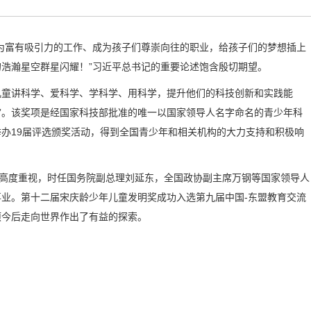
为富有吸引力的工作、成为孩子们尊崇向往的职业，给孩子们的梦想插上
浩瀚星空群星闪耀！”习近平总书记的重要论述饱含殷切期望。
儿童讲科学、爱科学、学科学、用科学，提升他们的科技创新和实践能
奖”。该奖项是经国家科技部批准的唯一以国家领导人名字命名的青少年科
办19届评选颁奖活动，得到全国青少年和相关机构的大力支持和积极响
的高度重视，时任国务院副总理刘延东，全国政协副主席万钢等国家领导人
业。第十二届宋庆龄少年儿童发明奖成功入选第九届中国-东盟教育交流
项今后走向世界作出了有益的探索。