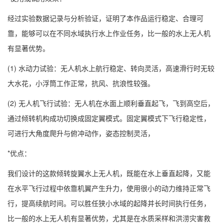
经过实验数据记录与分析验证，证明了本作品运行稳定、合理可
靠，能够可以在不同水域执行水上作业任务，比一般的水上无人机
有显著优势。
(1) 水动力试验：无人机水上航行稳定、转向灵活，高速滑行时无较
大水花，小浮筒工作正常，抗风、抗浪性较强。
(2) 无人机飞行试验：无人机在水面上顺利垂直起飞，飞到高空后，
通过倾转机构成功切换成固定翼模式。固定翼模式下飞行稳定性，
可进行大角度爬升与俯冲动作，姿态控制灵活，
*优点：
我们设计的这款倾转旋翼水上无人机，既能在水上垂直起降，又能
在水平飞行过程中依靠机翼产生升力，使用很小的动力维持正常飞
行，提高续航时间。可以胜任狭小水域的起降并长时间执行任务，
比一般的水上无人机有显著优势，尤其是在水质采样和洪涝灾害救