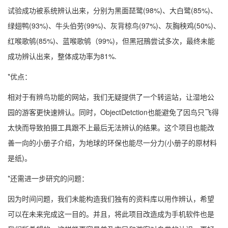
试验成功被系统辨认出来，分别为黑面琵鹭(98%)、大白鹭(85%)、
绿翅鸭(93%)、牛头伯劳(99%)、灰背椋鸟(97%)、灰胸秧鸡(50%)、
红喉歌鸲(85%)、蓝喉歌鸲（99%)，但黑冠鳽尝试多次，最终未能
成功辨认出来，整体成功率为81%.
*优点：
相对于有辨鸟功能的网站，我们无疑提供了一个转运站，让湿地公
园的游客更快速辨认。同时，ObjectDetction也能避免了因鸟只飞得
太快而导致拍摄工具跟不上最后无法辨认的结果。这个项目也能改
善一向的小册子介绍，为地球的环保也能尽一分力(小册子的原材料
是纸)。
*还需进一步研究的问题：
因为时间问题，我们未能构造我们独有的资料库以用作辨认，希望
可以在未来完成这一目的。并且，将此项目改造成为手机软件也是