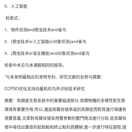
5．人工智能
检索式：
1．物件侦测and爬虫技术and雀鸟
2．(爬虫技术or人工智能or对象侦测)and雀鸟
3．(爬虫技术or语言播放)and对象侦测and雀鸟
检索中未见与本课题相同的报导。
*与本发明最相近的发明专利、研究文献的名称与摘要：
CCPSO优化支持向量机的鸟声识别技术研究
摘要：鳥類是生態系統中的重要組成部分,鳥類物種的多樣性對生態
環境有重要作用.所以,通過鳥聲信號來識別鳥類從而對其進行保護有
現實意義.文章對鳥聲信號采用雙參數的雙門限法進行分段,從鳥聲信
號中尋找出聲音的起始點和終止點的具體幀,進一步進行特征提取,提