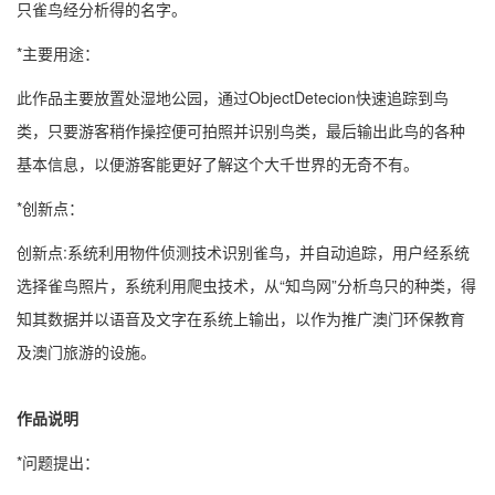
只雀鸟经分析得的名字。
*主要用途：
此作品主要放置处湿地公园，通过ObjectDetecion快速追踪到鸟
类，只要游客稍作操控便可拍照并识别鸟类，最后输出此鸟的各种
基本信息，以便游客能更好了解这个大千世界的无奇不有。
*创新点：
创新点:系统利用物件侦测技术识别雀鸟，并自动追踪，用户经系统
选择雀鸟照片，系统利用爬虫技术，从“知鸟网”分析鸟只的种类，得
知其数据并以语音及文字在系统上输出，以作为推广澳门环保教育
及澳门旅游的设施。
作品说明
*问题提出：