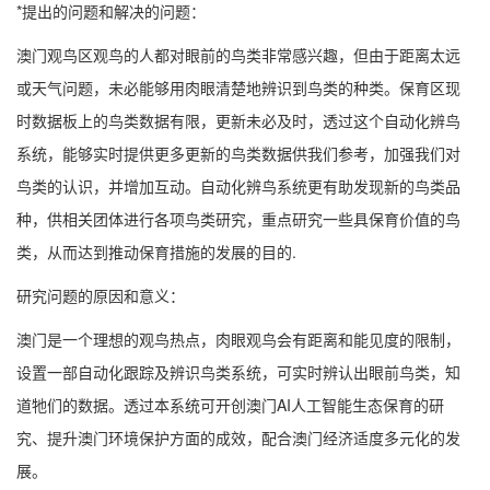
*提出的问题和解决的问题：
澳门观鸟区观鸟的人都对眼前的鸟类非常感兴趣，但由于距离太远
或天气问题，未必能够用肉眼清楚地辨识到鸟类的种类。保育区现
时数据板上的鸟类数据有限，更新未必及时，透过这个自动化辨鸟
系统，能够实时提供更多更新的鸟类数据供我们参考，加强我们对
鸟类的认识，并增加互动。自动化辨鸟系统更有助发现新的鸟类品
种，供相关团体进行各项鸟类研究，重点研究一些具保育价值的鸟
类，从而达到推动保育措施的发展的目的.
研究问题的原因和意义：
澳门是一个理想的观鸟热点，肉眼观鸟会有距离和能见度的限制，
设置一部自动化跟踪及辨识鸟类系统，可实时辨认出眼前鸟类，知
道牠们的数据。透过本系统可开创澳门AI人工智能生态保育的研
究、提升澳门环境保护方面的成效，配合澳门经济适度多元化的发
展。