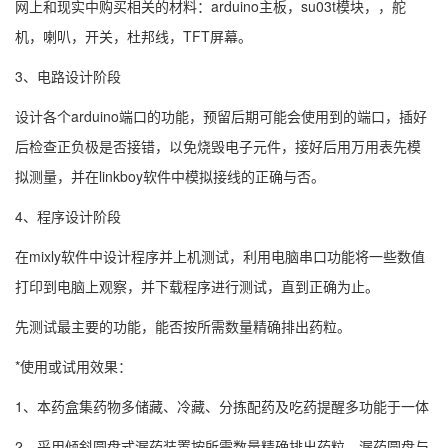
网上和现实中购买相关的材料：arduino主板，su03t模块，，舵
机，喇叭，开关，杜邦线，TFT屏幕。
3、电路设计阶段
设计各个arduino端口的功能，预留后期可能会使用到的端口，插好
后检查正负极是否接错，以免烧毁电子元件，接好后用万用表先模
拟测量，并在linkboy软件中模拟接线的正确与否。
4、程序设计阶段
在mixly软件中设计程序并上机测试，利用电脑串口功能将一些数值
打印到电脑上观察，并下载程序进行测试，直到正确为止。
先测试最主要的功能，能否按所需数量精确排出药粒。
*使用或试用效果：
1、本药盒集药物多储藏、冷藏、分拣配药及吃药提醒多功能于一体
2、采用倾斜圆盘式漏药装置按所需数量精确排出药粒，漏药圆盘与